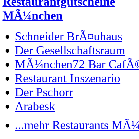
Restaurantgutscheine
MÃ¼nchen
Schneider BrÃ¤uhaus
Der Gesellschaftsraum
MÃ¼nchen72 Bar CafÃ
Restaurant Inszenario
Der Pschorr
Arabesk
...mehr Restaurants MÃ